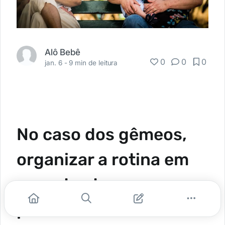
Alô Bebê
0
0
0
jan. 6 -
9 min de leitura
No caso dos gêmeos,
organizar a rotina em
casa desde os
primeiros dias é