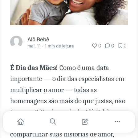
Alô Bebê
0
0
0
mai. 11 -
1 min de leitura
É Dia das Mães
! Como é uma data
importante — o dia das especialistas em
multiplicar o amor — todas as
homenagens são mais do que justas, não
é mesmo? Por isso, nós da Alô Bebê,
convidamos três mamães para
compartilhar suas histórias de amor,