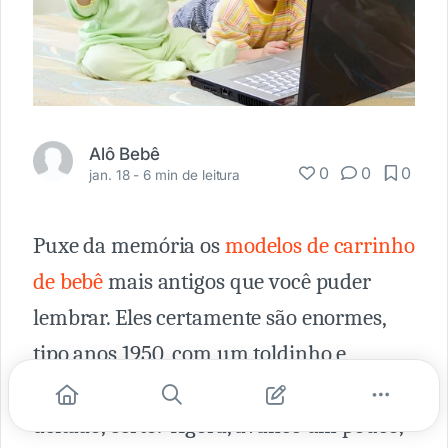
Alô Bebê
0
0
0
jan. 18 -
6 min de leitura
Puxe da memória os
modelos de carrinho
de bebê
mais antigos que você puder
lembrar. Eles certamente são enormes,
tipo anos 1950, com um toldinho e
mantinham o bebê obrigatoriamente
deitado, certo? Agora, avance um pouco,