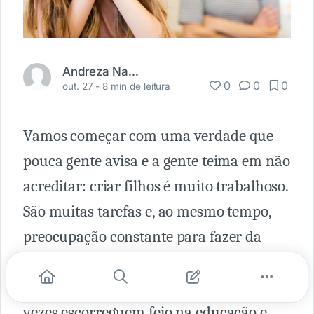
Andreza Nalini
0
0
0
out. 27 -
8 min de leitura
Vamos começar com uma verdade que
pouca gente avisa e a gente teima em não
acreditar: criar filhos é muito trabalhoso.
São muitas tarefas e, ao mesmo tempo,
preocupação constante para fazer da
criança um cidadão bacana e feliz. Talvez
por isso — cansaço mesmo — os pais às
vezes escorreguem feio na educação e