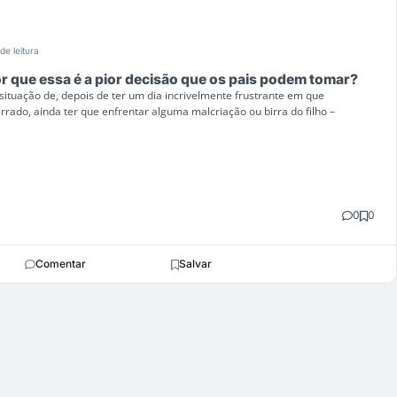
de leitura
or que essa é a pior decisão que os pais podem tomar?
ituação de, depois de ter um dia incrivelmente frustrante em que
rado, ainda ter que enfrentar alguma malcriação ou birra do filho –
0
0
Comentar
Salvar