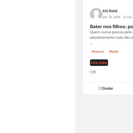
Alô Bebê
abr. 16, 2019
- 21 min 
Bater nos filhos: p
Quem nunca passou pela s
absolutamente tudo deu er
...
#educar
#bater
Leia mais
0
Gostei