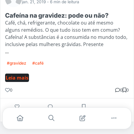
jan. 21, 2019
- 6 min de leitura
Cafeína na gravidez: pode ou não?
Café, chá, refrigerante, chocolate ou até mesmo
alguns remédios. O que tudo isso tem em comum?
Cafeína! A substâncias é a consumida no mundo todo,
inclusive pelas mulheres grávidas. Presente
...
#gravidez
#café
Leia mais
0
0
0
Gostei
Comentar
Salvar