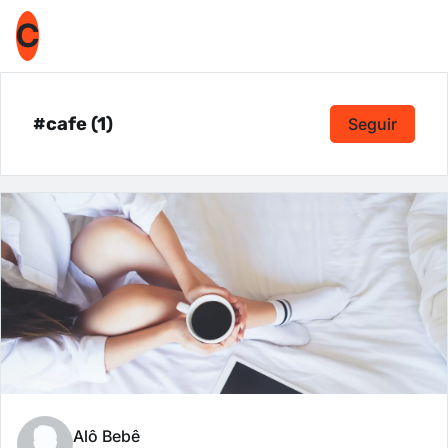
C
#cafe (1)
Seguir
Alô Bebê