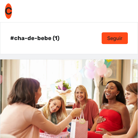
C
#cha-de-bebe (1)
Seguir