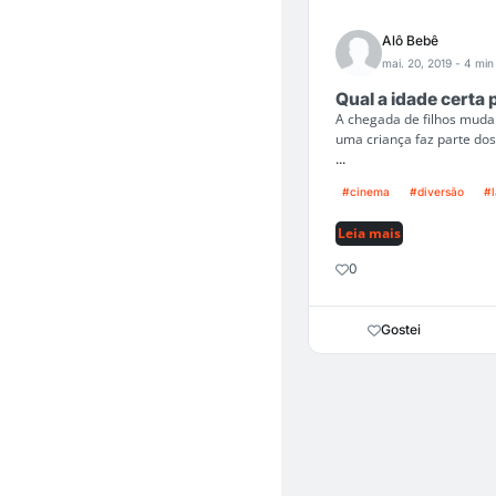
Alô Bebê
mai. 20, 2019
- 4 min 
Qual a idade certa 
A chegada de filhos muda 
uma criança faz parte dos
...
#cinema
#diversão
#l
Leia mais
0
Gostei