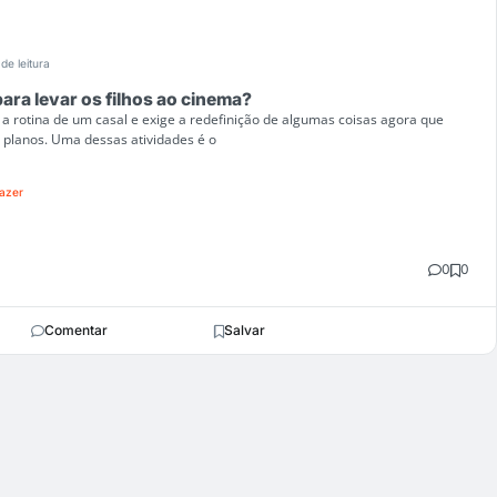
de leitura
para levar os filhos ao cinema?
a rotina de um casal e exige a redefinição de algumas coisas agora que
 planos. Uma dessas atividades é o
azer
0
0
Comentar
Salvar