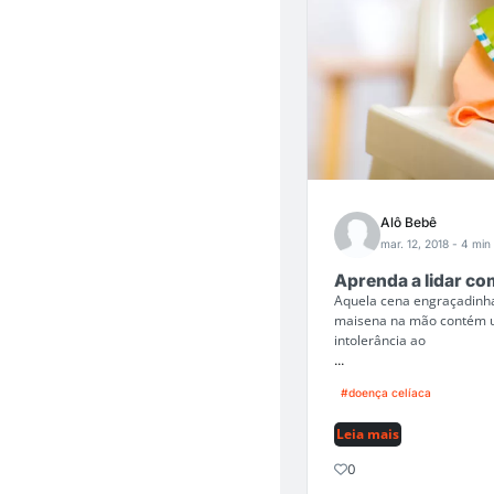
Alô Bebê
mar. 12, 2018
- 4 min 
Aprenda a lidar co
Aquela cena engraçadinh
maisena na mão contém um 
intolerância ao
...
#doença celíaca
Leia mais
0