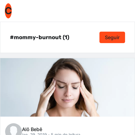
C
#mommy-burnout (1)
Seguir
Alô Bebê
jan. 29, 2019
- 5 min de leitura