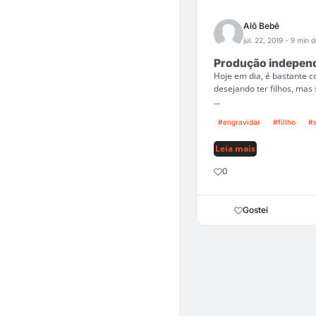
Alô Bebê
jul. 22, 2019
- 9 min d
Produção independe
Hoje em dia, é bastante
desejando ter filhos, ma
...
#engravidar
#fillho
#
Leia mais
0
Gostei