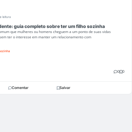
e leitura
nte: guia completo sobre ter um filho sozinha
 comum que mulheres ou homens cheguem a um ponto de suas vidas
s sem ter o interesse em manter um relacionamento com
sozinha
0
0
Comentar
Salvar