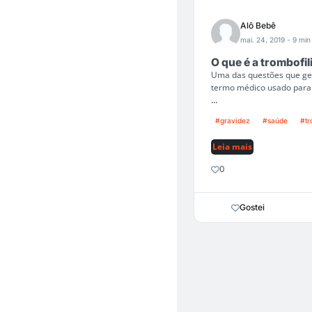
Alô Bebê
mai. 24, 2019
- 9 min 
O que é a trombofi
Uma das questões que ger
termo médico usado para 
...
#gravidez
#saúde
#tr
Leia mais
0
Gostei