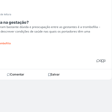
de leitura
lia na gestação?
am bastante dúvida e preocupação entre as gestantes é a trombofilia –
descrever condições de saúde nas quais os portadores têm uma
ombofilia
0
0
Comentar
Salvar