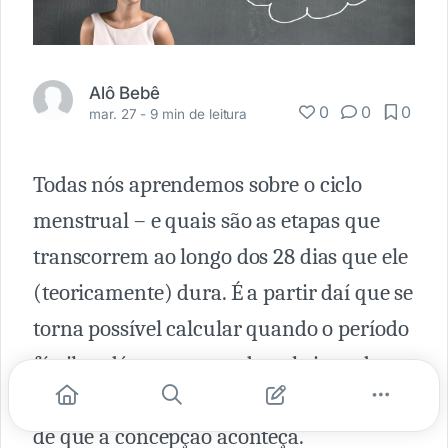
Alô Bebê
0
0
0
mar. 27 -
9 min de leitura
Todas nós aprendemos sobre o ciclo
menstrual – e quais são as etapas que
transcorrem ao longo dos 28 dias que ele
(teoricamente) dura. É a partir daí que se
torna possível calcular quando o período
fértil se dá e, portanto, descobrir as datas
em que existe uma maior probabilidade
de que a concepção aconteça.