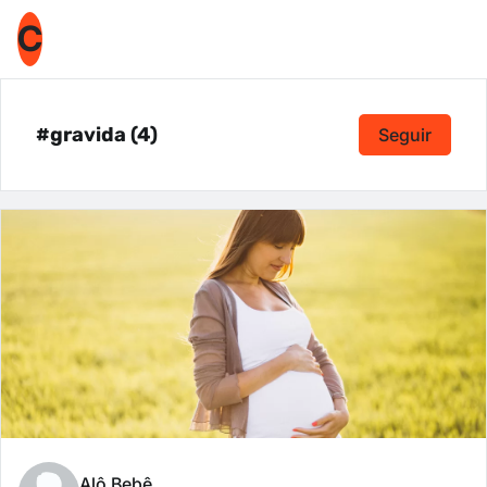
C
#gravida (4)
Seguir
Alô Bebê