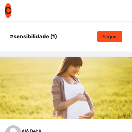
C
#sensibilidade (1)
Seguir
Alô Bebê