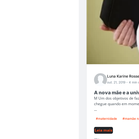
Luna Karine Rosse
out. 21, 2019
- 4 min d
A nova mãe e a uni
M Um dos objetivos de faz
chegue quando em moment
...
#maternidade
#mamãe na
Leia mais