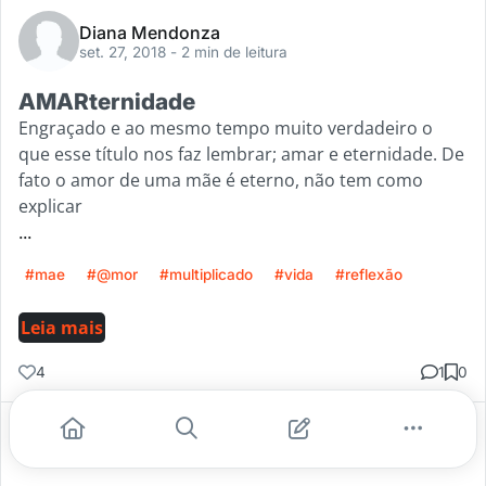
Diana Mendonza
set. 27, 2018
- 2 min de leitura
AMARternidade
Engraçado e ao mesmo tempo muito verdadeiro o
que esse título nos faz lembrar; amar e eternidade. De
fato o amor de uma mãe é eterno, não tem como
explicar
...
#mae
#@mor
#multiplicado
#vida
#reflexão
Leia mais
4
1
0
Gostei
Comentar
Salvar