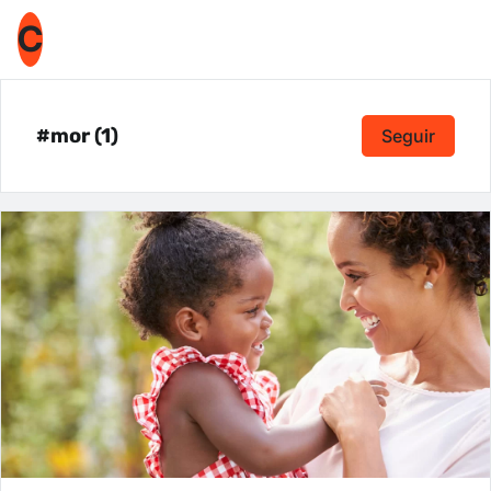
C
#mor (1)
Seguir