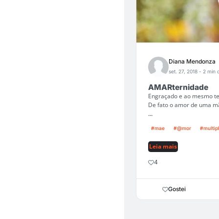
Diana Mendonza
set. 27, 2018
- 2 min d
AMARternidade
Engraçado e ao mesmo tem
De fato o amor de uma mã
...
#mae
#@mor
#multip
Leia mais
4
Gostei