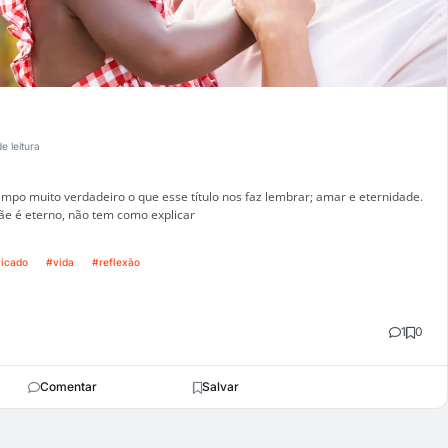
e leitura
po muito verdadeiro o que esse título nos faz lembrar; amar e eternidade.
e é eterno, não tem como explicar
licado
#vida
#reflexão
1
0
Comentar
Salvar