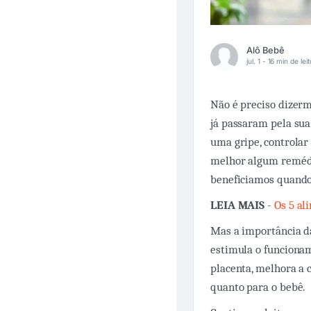
Alô Bebê
jul. 1 -
16 min de lei
Não é preciso dizerm
já passaram pela sua
uma gripe, controlar 
melhor algum remédio
beneficiamos quand
LEIA MAIS
-
Os 5 al
Mas a importância da
estimula o funcionam
placenta, melhora a 
quanto para o bebê.